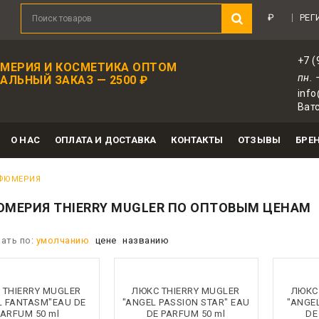
иятный подарок в каждом заказе!
Зарегистрир
₽
РЕГ
+7 (
МЕРИЯ И КОСМЕТИКА ОПТОМ
пн. 
ЛЬНЫЙ ЗАКАЗ — 2500 ₽
info
Ватс
О НАС
ОПЛАТА И ДОСТАВКА
КОНТАКТЫ
ОТЗЫВЫ
БРЕ
ФЮМЕРИЯ
МЕРИЯ THIERRY MUGLER ПО ОПТОВЫМ ЦЕНАМ
ать по:
умолчанию
цене
названию
 THIERRY MUGLER
ЛЮКС THIERRY MUGLER
ЛЮКС
L FANTASM"EAU DE
"ANGEL PASSION STAR" EAU
"ANGEL
PARFUM 50 ml
DE PARFUM 50 ml
DE