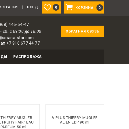
ованным пользователям — 1 бонус за 100 ₽ от соверш
ИСТРАЦИЯ
ВХОД
0
0
КОРЗИНА
968) 446-54-47
— сб. с 09:00 до 18:00
ОБРАТНАЯ СВЯЗЬ
@ariana-star.com
ап +7 916 677 44 77
НДЫ
РАСПРОДАЖА
 THIERRY MUGLER
A-PLUS THIERRY MUGLER
 FRUITY FAIR" EAU
ALIEN EDP 90 ml
 PARFUM 50 ml