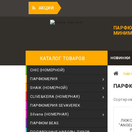
Пр
АКЦИИ
ПАРФЮ
МИНИМА
НОВИНКИ
КАТАЛОГ ТОВАРОВ
CHIC (НОМЕРНОЙ)
ПАР
ПАРФЮМЕРИЯ
ПАРФЮ
SHAIK (НОМЕРНОЙ)
CLIVE&KEIRA (НОМЕРНАЯ)
Сортиров
ПАРФЮМЕРИЯ SEVAVEREK
Silvana (НОМЕРНАЯ)
ЛЮКС
ПАРФЮМ BEAS
"ANGE
ПОДАРОЧНЫЕ НАБОРЫ ДУХОВ