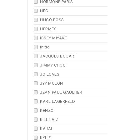
HORMONE PARIS
HFC
HUGO BOSS
HERMES
ISSEY MIYAKE
Initio
JACQUES BOGART
JIMMY CHOO
JO LOVES
JYY МОLON
JEAN PAUL GAULTIER
KARL LAGERFELD
KENZO
К.I.L.I.А.И
KAJAL
KYLIE