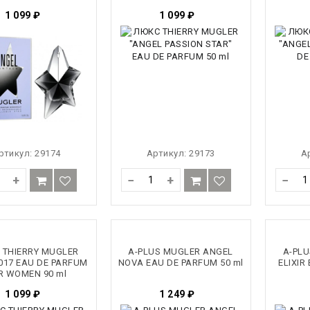
1 099
₽
1 099
₽
ртикул:
29174
Артикул:
29173
А
+
−
+
−
 THIERRY MUGLER
A-PLUS MUGLER ANGEL
A-PL
017 EAU DE PARFUM
NOVA EAU DE PARFUM 50 ml
ELIXIR
R WOMEN 90 ml
1 099
₽
1 249
₽