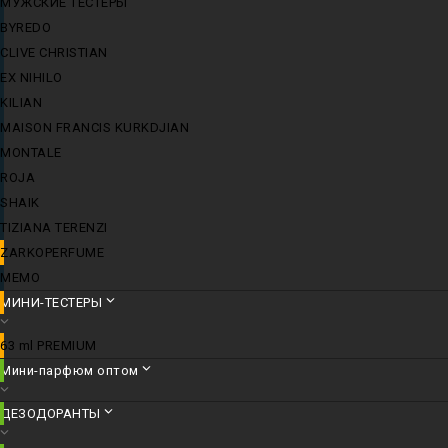
МУЖСКИЕ ТЕСТЕРЫ
BYREDO
CLIVE CHRISTIAN
EX NIHILO
KILIAN
MAISON FRANCIS KURKDJIAN
MONTALE
ROJA
SHAIK
TIZIANA TERENZI
ZARKOPERFUME
MEMO
МИНИ-ТЕСТЕРЫ
63 ml PREMIUM
Мини-парфюм оптом
ДЕЗОДОРАНТЫ