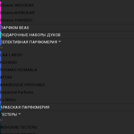
Silvana ЖЕНСКАЯ
Silvana МУЖСКАЯ
Silvana УНИСЕКС
ПАРФЮМ BEAS
ПОДАРОЧНЫЕ НАБОРЫ ДУХОВ
СЕЛЕКТИВНАЯ ПАРФЮМЕРИЯ
LАА LABОО
RICHARD
THOMAS KOSMALA
ATTAR
ARABESQUE PERFUMES
Essential Parfums
Ex Nihilo
АРАБСКАЯ ПАРФЮМЕРИЯ
ТЕСТЕРЫ
ЖЕНСКИЕ ТЕСТЕРЫ