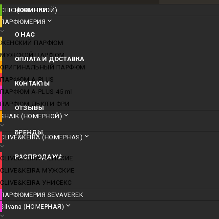
CHIC (НОМЕРНОЙ)
НОВИНКИ
ПАРФЮМЕРИЯ
О НАС
ЖЕНСКИЙ ПАРФЮМ
МУЖСКОЙ ПАРФЮМ
ОПЛАТА И ДОСТАВКА
ОРИГИНАЛЬНЫЙ ПАРФЮМ
ПАРФЮМ A-PLUS
КОНТАКТЫ
ПАРФЮМ A-PLUS 45 ml
ПАРФЮМ ДЬЮТИ ФРИ
ОТЗЫВЫ
SHAIK (НОМЕРНОЙ)
БРЕНДЫ
CLIVE&KEIRA (НОМЕРНАЯ)
РАСПРОДАЖА
CLIVE&KEIRA ЖЕНСКИЕ
CLIVE&KEIRA МУЖСКИЕ
CLIVE&KEIRA УНИСЕКС
ПАРФЮМЕРИЯ SEVAVEREK
Silvana (НОМЕРНАЯ)