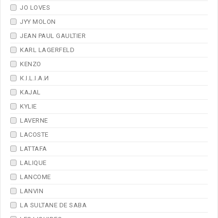
JO LOVES
JYY МОLON
JEAN PAUL GAULTIER
KARL LAGERFELD
KENZO
К.I.L.I.А.И
KAJAL
KYLIE
LAVERNE
LACOSTE
LATTAFA
LALIQUE
LANCOME
LANVIN
LA SULTANE DE SABA