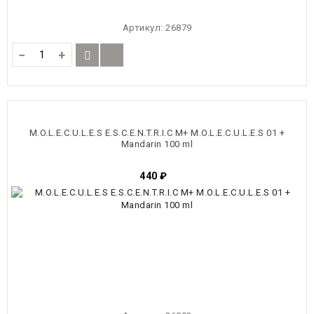
Артикул:
26879
−
+
M.O.L.E.C.U.L.E.S E.S.C.E.N.T.R.I.C M+ M.O.L.E.C.U.L.E.S 01 +
Mandarin 100 ml
440
₽