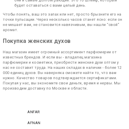
они и самые долгоиграющие. Это то шлейф, который
будет оставаться с вами целый день.
Чтобы понять, ваш это запах или нет, просто брызните его на
точки пульсации. Через несколько часов станет ясно: если он
не мешает вам, не становится навязчивым, вы нашли “свой”
аромат.
Покупка женских духов
Наш магазин имеет огромный ассортимент парфюмерии от
известных брендов. И если вы - владелец магазина
парфюмерии и косметики, приобрести женские духи оптом у
нас не составит труда. На наших складах в наличии - более 12
000 единиц духов. Вы наверняка сможете найти то, что вам
нужно. Качество товаров подтверждается сертификатами.
Покупая у нас, вы экономите свои деньги, время и нервы. Мы
производим доставку по Москве и области.
ANFAR
AFNAN