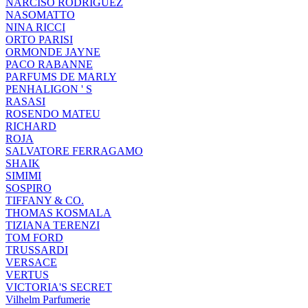
NARCISO RODRIGUEZ
NASOMATTO
NINA RICCI
ORTO PARISI
ORMONDE JAYNE
PACO RABANNE
PARFUMS DE MARLY
PENHALIGON ' S
RASASI
ROSENDO MATEU
RICHARD
ROJA
SALVATORE FERRAGAMO
SHAIK
SIMIMI
SOSPIRO
TIFFANY & CO.
THOMAS KOSMALA
TIZIANA TERENZI
TOM FORD
TRUSSARDI
VERSACE
VERTUS
VICTORIA'S SECRET
Vilhelm Parfumerie