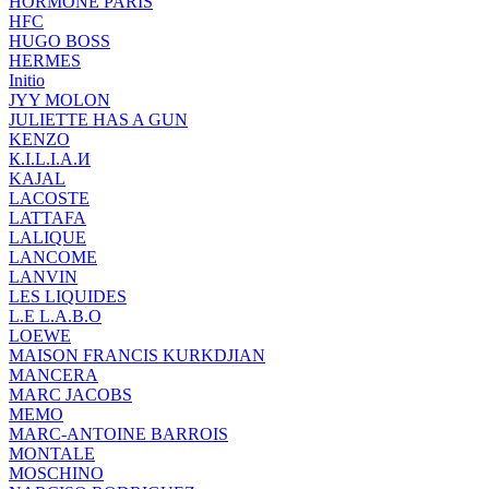
HORMONE PARIS
HFC
HUGO BOSS
HERMES
Initio
JYY МОLON
JULIETTE HAS A GUN
KENZO
К.I.L.I.А.И
KAJAL
LACOSTE
LATTAFA
LALIQUE
LANCOME
LANVIN
LES LIQUIDES
L.Е L.А.B.О
LOEWE
MAISON FRANCIS KURKDJIAN
MANCERA
MARC JACOBS
MEMO
MARC-ANTOINE BARROIS
MONTALE
MOSCHINO