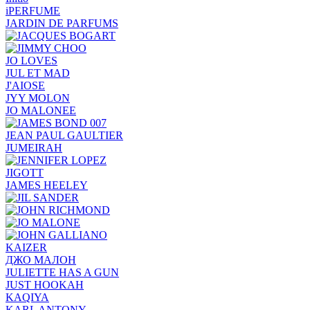
iPERFUME
JARDIN DE PARFUMS
JO LOVES
JUL ET MAD
J'AIOSE
JYY МОLON
JO MАLОNEE
JEAN PAUL GAULTIER
JUMEIRAH
JIGOTT
JAMES HEELEY
KAIZER
ДЖО МАЛОН
JULIETTE HAS A GUN
JUST HOOKAH
KAQIYA
KARL ANTONY