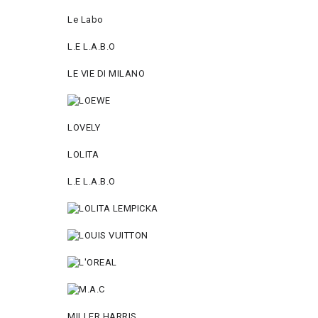
Le Labo
L.Е L.А.B.О
LE VIE DI MILANO
LOVELY
LOLITA
L.E L.A.B.O
MILLER HARRIS