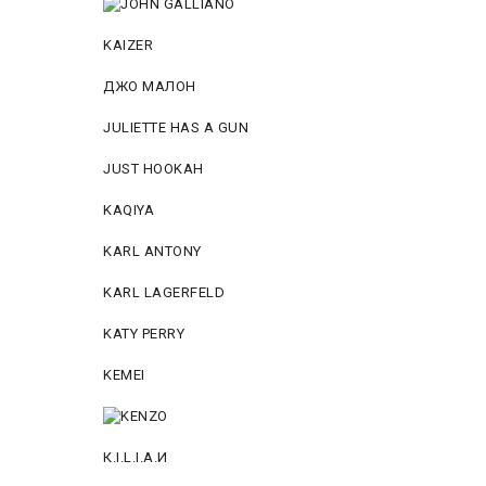
KAIZER
ДЖО МАЛОН
JULIETTE HAS A GUN
JUST HOOKAH
KAQIYA
KARL ANTONY
KARL LAGERFELD
KATY PERRY
KEMEI
К.I.L.I.А.И