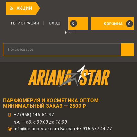
Прия
АКЦИИ
Для авторизованных пользователей
предоставляется 1 бонус за 100 руб.
РЕГИСТРАЦИЯ
ВХОД
0
0
КОРЗИНА
от совершенной покупки. Бонусами
₽
можно оплатить до 30% заказа.
ПАРФЮМЕРИЯ И КОСМЕТИКА ОПТОМ
МИНИМАЛЬНЫЙ ЗАКАЗ — 2500 ₽
+7 (968) 446-54-47
пн. — сб. с 09:00 до 18:00
info@ariana-star.com Ватсап +7 916 677 44 77