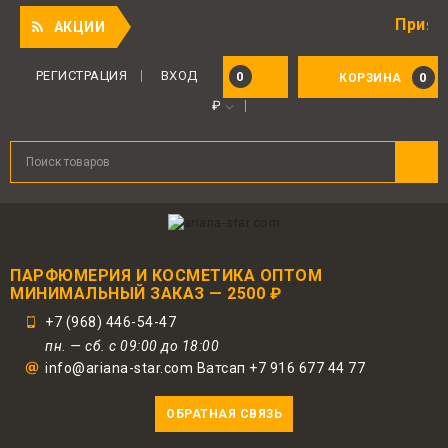
Приятный под
АКЦИИ
Для авторизованных пользователей
предоставляется 1 бонус за 100 руб.
РЕГИСТРАЦИЯ
ВХОД
0
0
КОРЗИНА
от совершенной покупки. Бонусами
₽
можно оплатить до 30% заказа.
ПАРФЮМЕРИЯ И КОСМЕТИКА ОПТОМ
МИНИМАЛЬНЫЙ ЗАКАЗ — 2500 ₽
+7 (968) 446-54-47
пн. — сб. с 09:00 до 18:00
info@ariana-star.com Ватсап +7 916 677 44 77
ОБРАТНАЯ СВЯЗЬ