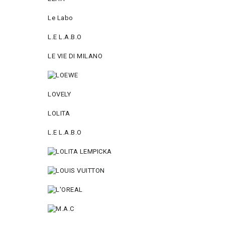
Le Labo
L.Е L.А.B.О
LE VIE DI MILANO
LOVELY
LOLITA
L.E L.A.B.O