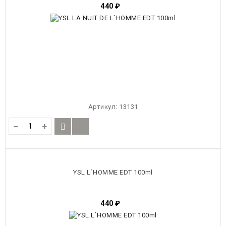
440
₽
Артикул:
13131
−
+
YSL L`HOMME EDT 100ml
440
₽