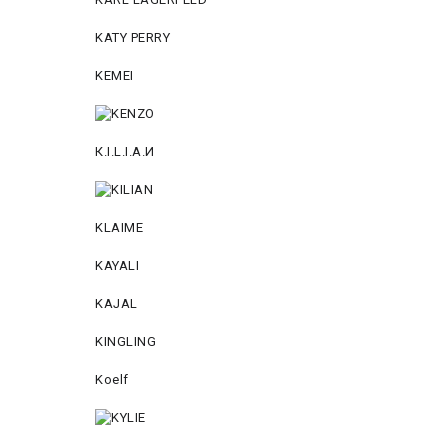
KATY PERRY
KEMEI
К.I.L.I.А.И
KLAIME
KAYALI
KAJAL
KINGLING
Koelf