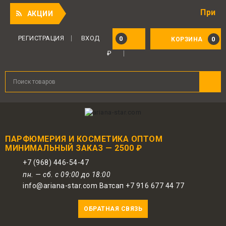
Приятный под
АКЦИИ
Для авторизованных пользователей
предоставляется 1 бонус за 100 руб.
РЕГИСТРАЦИЯ
ВХОД
0
0
КОРЗИНА
от совершенной покупки. Бонусами
₽
можно оплатить до 30% заказа.
ПАРФЮМЕРИЯ И КОСМЕТИКА ОПТОМ
МИНИМАЛЬНЫЙ ЗАКАЗ — 2500 ₽
+7 (968) 446-54-47
пн. — сб. с 09:00 до 18:00
info@ariana-star.com Ватсап +7 916 677 44 77
ОБРАТНАЯ СВЯЗЬ