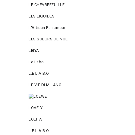
LE CHEVREFEUILLE
LES LIQUIDES
L'Artisan Parfumeur
LES SOEURS DE NOE
LEIYA
Le Labo
L.Е L.А.B.О
LE VIE DI MILANO
LOVELY
LOLITA
L.E L.A.B.O