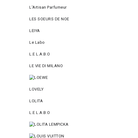
L'Artisan Parfumeur
LES SOEURS DE NOE
LEIYA
Le Labo
L.Е L.А.B.О
LE VIE DI MILANO
LOVELY
LOLITA
L.E L.A.B.O