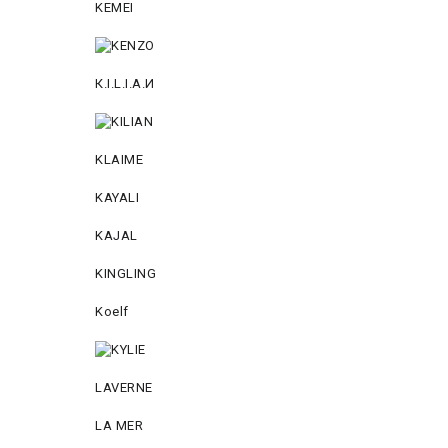
KEMEI
К.I.L.I.А.И
KLAIME
KAYALI
KAJAL
KINGLING
Koelf
LAVERNE
LA MER