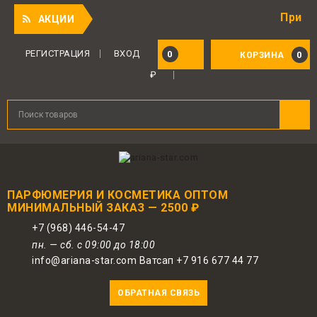
Приятный под
АКЦИИ
Для авторизованных пользователей
предоставляется 1 бонус за 100 руб.
РЕГИСТРАЦИЯ
ВХОД
0
0
КОРЗИНА
от совершенной покупки. Бонусами
₽
можно оплатить до 30% заказа.
ПАРФЮМЕРИЯ И КОСМЕТИКА ОПТОМ
МИНИМАЛЬНЫЙ ЗАКАЗ — 2500 ₽
+7 (968) 446-54-47
пн. — сб. с 09:00 до 18:00
info@ariana-star.com Ватсап +7 916 677 44 77
ОБРАТНАЯ СВЯЗЬ