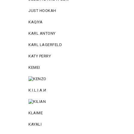
JUST HOOKAH
KAQIYA
KARL ANTONY
KARL LAGERFELD
KATY PERRY
KEMEI
К.I.L.I.А.И
KLAIME
KAYALI