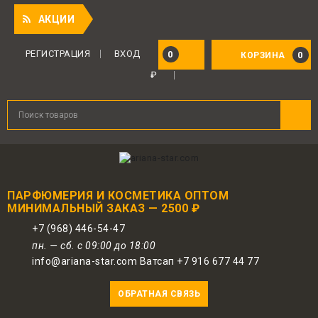
!
АКЦИИ
Для авторизованных пользователей
предоставляется 1 бонус за 100 руб.
РЕГИСТРАЦИЯ
ВХОД
0
0
КОРЗИНА
от совершенной покупки. Бонусами
₽
можно оплатить до 30% заказа.
ПАРФЮМЕРИЯ И КОСМЕТИКА ОПТОМ
МИНИМАЛЬНЫЙ ЗАКАЗ — 2500 ₽
+7 (968) 446-54-47
пн. — сб. с 09:00 до 18:00
info@ariana-star.com Ватсап +7 916 677 44 77
ОБРАТНАЯ СВЯЗЬ