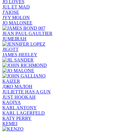
JO LOVES
JUL ET MAD
J'AIOSE
JYY МОLON
JO MАLОNEE
JEAN PAUL GAULTIER
JUMEIRAH
JIGOTT
JAMES HEELEY
KAIZER
ДЖО МАЛОН
JULIETTE HAS A GUN
JUST HOOKAH
KAQIYA
KARL ANTONY
KARL LAGERFELD
KATY PERRY
KEMEI