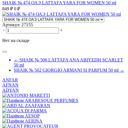
SHAIK № 474 ОАЭ LATTAFA YARA FOR WOMEN 50 ml
849
₽
0
₽
Артикул:
27155
−
+
Нет на складе
← SHAIK № 506 LATTAFA ANA ABIYEDH SCARLET
50 ml
SHAIK № 502 GIORGIO ARMANI SI PARFUM 50 ml →
ANFAR
AFNAN
ADYAN