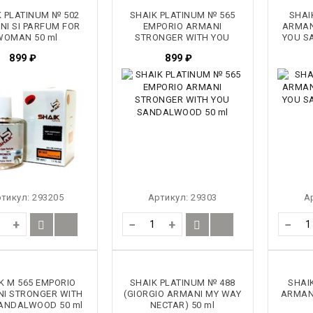
K PLATINUM № 502
SHAIK PLATINUM № 565
SHAI
I SI PARFUM FOR
EMPORIO ARMANI
ARMAN
WOMAN 50 ml
STRONGER WITH YOU
YOU S
SANDALWOOD 50 ml
899
₽
899
₽
ртикул:
293205
Артикул:
29303
А
+
−
+
−
K M 565 EMPORIO
SHAIK PLATINUM № 488
SHAI
I STRONGER WITH
(GIORGIO ARMANI MY WAY
ARMAN
ANDALWOOD 50 ml
NECTAR) 50 ml