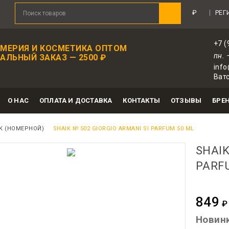
₽
РЕГ
+7 (
МЕРИЯ И КОСМЕТИКА ОПТОМ
пн. 
ЛЬНЫЙ ЗАКАЗ — 2500 ₽
info
Ватс
О НАС
ОПЛАТА И ДОСТАВКА
КОНТАКТЫ
ОТЗЫВЫ
БРЕ
K (НОМЕРНОЙ)
SHAIK № 502 GIORGIO ARMANI SI PARFUM 50 ML
SHAIK
PARFU
849
₽
Для авт
Новин