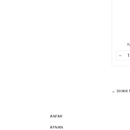
А
−
← SHAIK 
ANFAR
AFNAN