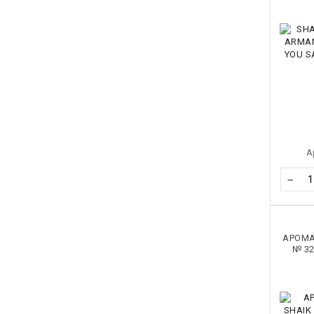
А
−
АРОМА
№ 32