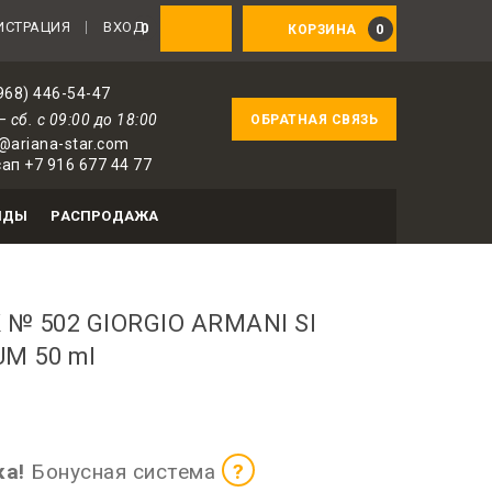
ИСТРАЦИЯ
ВХОД
0
0
КОРЗИНА
968) 446-54-47
— сб. с 09:00 до 18:00
ОБРАТНАЯ СВЯЗЬ
@ariana-star.com
ап +7 916 677 44 77
НДЫ
РАСПРОДАЖА
 № 502 GIORGIO ARMANI SI
M 50 ml
оризованных пользователей
ка!
Бонусная система
?