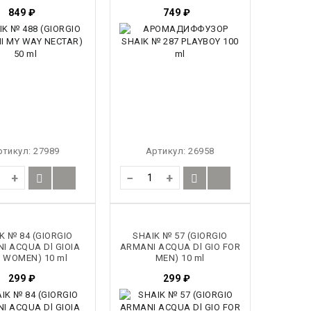
849
₽
749
₽
ртикул:
27989
Артикул:
26958
+
−
+
K № 84 (GIORGIO
SHAIK № 57 (GIORGIO
I ACQUA Dl GIOIA
ARMANI ACQUA Dl GIO FOR
 WOMEN) 10 ml
MEN) 10 ml
299
₽
299
₽