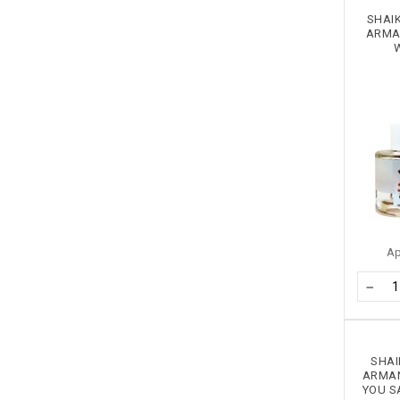
SHAI
ARMAN
А
−
SHAI
ARMAN
YOU S