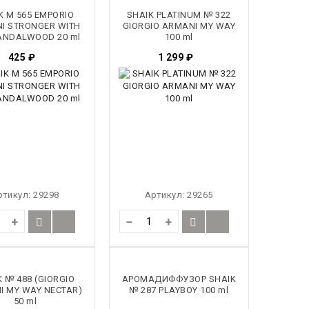
K M 565 EMPORIO
SHAIK PLATINUM № 322
I STRONGER WITH
GIORGIO ARMANI MY WAY
ANDALWOOD 20 ml
100 ml
425
₽
1 299
₽
ртикул:
29298
Артикул:
29265
+
−
+
K № 488 (GIORGIO
АРОМАДИФФУЗОР SHAIK
I MY WAY NECTAR)
№ 287 PLAYBOY 100 ml
50 ml