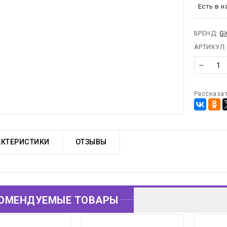
предост
Есть в н
от сов
можно
БРЕНД:
G
АРТИКУЛ:
−
Рассказат
АКТЕРИСТИКИ
ОТЗЫВЫ
ОМЕНДУЕМЫЕ ТОВАРЫ
ОВАРЫ