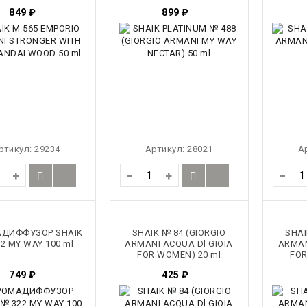
849
₽
899
₽
ртикул:
29234
Артикул:
28021
А
+
−
+
−
ДИФФУЗОР SHAIK
SHAIK № 84 (GIORGIO
SHAI
2 MY WAY 100 ml
ARMANI ACQUA Dl GIOIA
ARMAN
FOR WOMEN) 20 ml
FOR
749
₽
425
₽