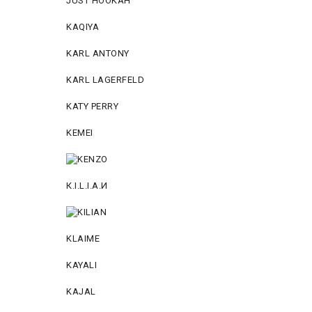
JUST HOOKAH
KAQIYA
KARL ANTONY
KARL LAGERFELD
KATY PERRY
KEMEI
К.I.L.I.А.И
KLAIME
KAYALI
KAJAL