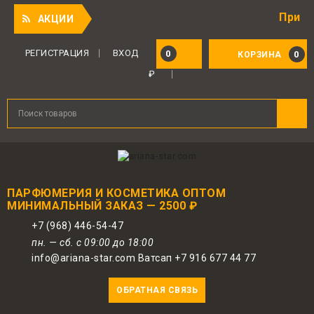
Приятный под
АКЦИИ
Для авторизованных пользователей
предоставляется 1 бонус за 100 руб.
РЕГИСТРАЦИЯ
ВХОД
0
0
КОРЗИНА
от совершенной покупки. Бонусами
₽
можно оплатить до 30% заказа.
ПАРФЮМЕРИЯ И КОСМЕТИКА ОПТОМ
МИНИМАЛЬНЫЙ ЗАКАЗ — 2500 ₽
+7 (968) 446-54-47
пн. — сб. с 09:00 до 18:00
info@ariana-star.com Ватсап +7 916 677 44 77
ОБРАТНАЯ СВЯЗЬ