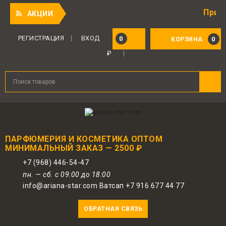
Приятный под
АКЦИИ
Для авторизованных пользователей
предоставляется 1 бонус за 100 руб.
РЕГИСТРАЦИЯ
ВХОД
0
0
КОРЗИНА
от совершенной покупки. Бонусами
₽
можно оплатить до 30% заказа.
ПАРФЮМЕРИЯ И КОСМЕТИКА ОПТОМ
МИНИМАЛЬНЫЙ ЗАКАЗ — 2500 ₽
+7 (968) 446-54-47
пн. — сб. с 09:00 до 18:00
info@ariana-star.com Ватсап +7 916 677 44 77
ОБРАТНАЯ СВЯЗЬ