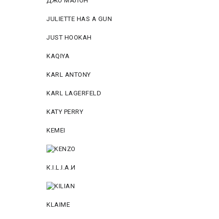
ДЖО МАЛОН
JULIETTE HAS A GUN
JUST HOOKAH
KAQIYA
KARL ANTONY
KARL LAGERFELD
KATY PERRY
KEMEI
К.I.L.I.А.И
KLAIME