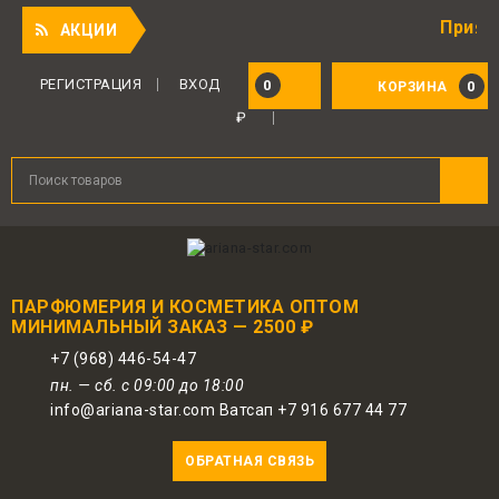
Приятный под
АКЦИИ
Для авторизованных пользователей
предоставляется 1 бонус за 100 руб.
РЕГИСТРАЦИЯ
ВХОД
0
0
КОРЗИНА
от совершенной покупки. Бонусами
₽
можно оплатить до 30% заказа.
ПАРФЮМЕРИЯ И КОСМЕТИКА ОПТОМ
МИНИМАЛЬНЫЙ ЗАКАЗ — 2500 ₽
+7 (968) 446-54-47
пн. — сб. с 09:00 до 18:00
info@ariana-star.com Ватсап +7 916 677 44 77
ОБРАТНАЯ СВЯЗЬ