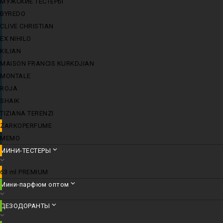
МУЖСКИЕ ТЕСТЕРЫ
BYREDO
CLIVE CHRISTIAN
EX NIHILO
KILIAN
MAISON FRANCIS KURKDJIAN
MONTALE
ROJA
SHAIK
TIZIANA TERENZI
ZARKOPERFUME
MEMO
МИНИ-ТЕСТЕРЫ
63 ml PREMIUM
Мини-парфюм оптом
ДЕЗОДОРАНТЫ