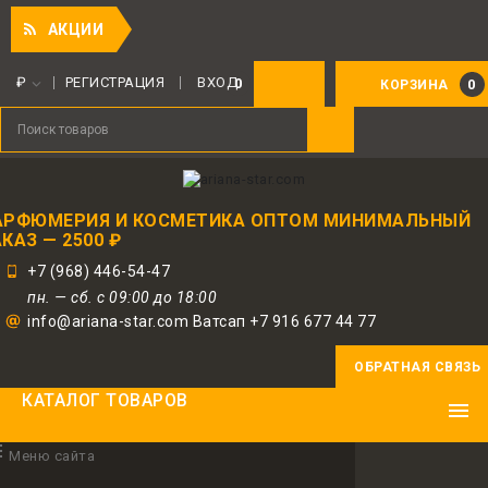
Приятн
АКЦИИ
Для авторизованных пользователей
предоставляется 1 бонус за 100 руб.
₽
РЕГИСТРАЦИЯ
ВХОД
0
0
КОРЗИНА
от совершенной покупки. Бонусами
можно оплатить до 30% заказа.
АРФЮМЕРИЯ И КОСМЕТИКА ОПТОМ МИНИМАЛЬНЫЙ
КАЗ — 2500 ₽
+7 (968) 446-54-47
пн. — сб. с 09:00 до 18:00
info@ariana-star.com Ватсап +7 916 677 44 77
ОБРАТНАЯ СВЯЗЬ
КАТАЛОГ ТОВАРОВ
Меню сайта