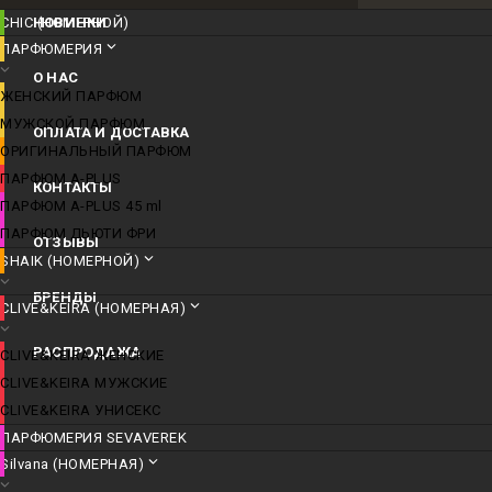
CHIC (НОМЕРНОЙ)
НОВИНКИ
ПАРФЮМЕРИЯ
О НАС
ЖЕНСКИЙ ПАРФЮМ
МУЖСКОЙ ПАРФЮМ
ОПЛАТА И ДОСТАВКА
ОРИГИНАЛЬНЫЙ ПАРФЮМ
ПАРФЮМ A-PLUS
КОНТАКТЫ
ПАРФЮМ A-PLUS 45 ml
ПАРФЮМ ДЬЮТИ ФРИ
ОТЗЫВЫ
SHAIK (НОМЕРНОЙ)
БРЕНДЫ
CLIVE&KEIRA (НОМЕРНАЯ)
РАСПРОДАЖА
CLIVE&KEIRA ЖЕНСКИЕ
CLIVE&KEIRA МУЖСКИЕ
CLIVE&KEIRA УНИСЕКС
ПАРФЮМЕРИЯ SEVAVEREK
Silvana (НОМЕРНАЯ)