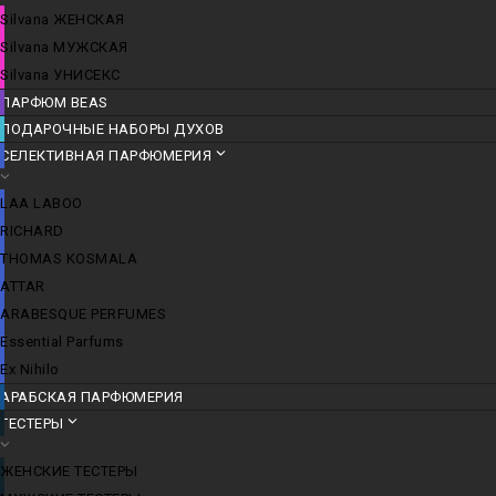
Silvana ЖЕНСКАЯ
Silvana МУЖСКАЯ
Silvana УНИСЕКС
ПАРФЮМ BEAS
ПОДАРОЧНЫЕ НАБОРЫ ДУХОВ
СЕЛЕКТИВНАЯ ПАРФЮМЕРИЯ
LАА LABОО
RICHARD
THOMAS KOSMALA
ATTAR
ARABESQUE PERFUMES
Essential Parfums
Ex Nihilo
АРАБСКАЯ ПАРФЮМЕРИЯ
ТЕСТЕРЫ
ЖЕНСКИЕ ТЕСТЕРЫ