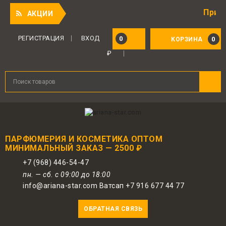
Приятный по
АКЦИИ
Для авторизованных пользователей
предоставляется 1 бонус за 100 руб.
РЕГИСТРАЦИЯ
ВХОД
0
0
КОРЗИНА
от совершенной покупки. Бонусами
₽
можно оплатить до 30% заказа.
ПАРФЮМЕРИЯ И КОСМЕТИКА ОПТОМ
МИНИМАЛЬНЫЙ ЗАКАЗ — 2500 ₽
+7 (968) 446-54-47
пн. — сб. с 09:00 до 18:00
info@ariana-star.com Ватсап +7 916 677 44 77
ОБРАТНАЯ СВЯЗЬ