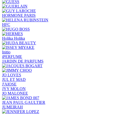
HORMONE PARIS
HFC
Holika Holika
Initio
iPERFUME
JARDIN DE PARFUMS
JO LOVES
JUL ET MAD
J'AIOSE
JYY МОLON
JO MАLОNEE
JEAN PAUL GAULTIER
JUMEIRAH