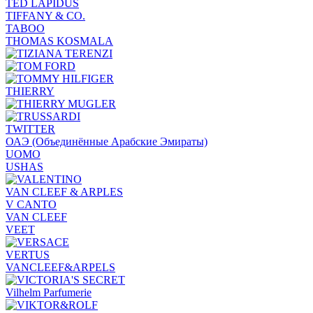
TED LAPIDUS
TIFFANY & CO.
TABOO
THOMAS KOSMALA
THIERRY
TWITTER
ОАЭ (Объединённые Арабские Эмираты)
UOMO
USHAS
VAN CLEEF & ARPLES
V CANTO
VAN CLEEF
VEET
VERTUS
VANCLEEF&ARPELS
Vilhelm Parfumerie