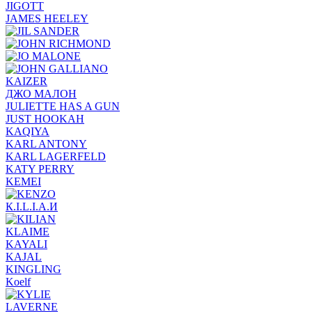
JIGOTT
JAMES HEELEY
KAIZER
ДЖО МАЛОН
JULIETTE HAS A GUN
JUST HOOKAH
KAQIYA
KARL ANTONY
KARL LAGERFELD
KATY PERRY
KEMEI
К.I.L.I.А.И
KLAIME
KAYALI
KAJAL
KINGLING
Koelf
LAVERNE