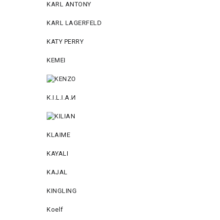
KARL ANTONY
KARL LAGERFELD
KATY PERRY
KEMEI
К.I.L.I.А.И
KLAIME
KAYALI
KAJAL
KINGLING
Koelf