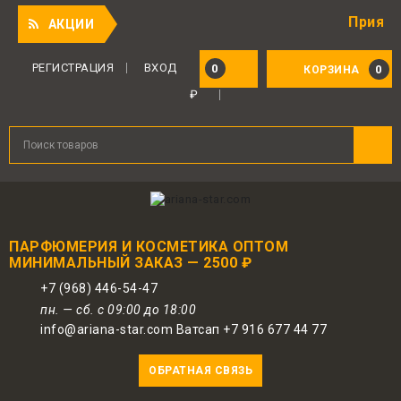
Приятный пода
АКЦИИ
Для авторизованных пользователей
предоставляется 1 бонус за 100 руб.
РЕГИСТРАЦИЯ
ВХОД
0
0
КОРЗИНА
от совершенной покупки. Бонусами
₽
можно оплатить до 30% заказа.
ПАРФЮМЕРИЯ И КОСМЕТИКА ОПТОМ
МИНИМАЛЬНЫЙ ЗАКАЗ — 2500 ₽
+7 (968) 446-54-47
пн. — сб. с 09:00 до 18:00
info@ariana-star.com Ватсап +7 916 677 44 77
ОБРАТНАЯ СВЯЗЬ