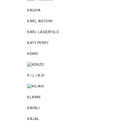
KAQIYA
KARL ANTONY
KARL LAGERFELD
KATY PERRY
KEMEI
К.I.L.I.А.И
KLAIME
KAYALI
KAJAL