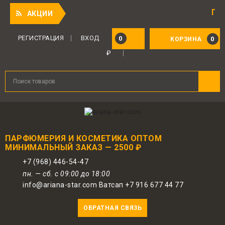
Приятный 
АКЦИИ
Для авторизованных пользователей
предоставляется 1 бонус за 100 руб.
РЕГИСТРАЦИЯ
ВХОД
0
0
КОРЗИНА
от совершенной покупки. Бонусами
₽
можно оплатить до 30% заказа.
ПАРФЮМЕРИЯ И КОСМЕТИКА ОПТОМ
МИНИМАЛЬНЫЙ ЗАКАЗ — 2500 ₽
+7 (968) 446-54-47
пн. — сб. с 09:00 до 18:00
info@ariana-star.com Ватсап +7 916 677 44 77
ОБРАТНАЯ СВЯЗЬ