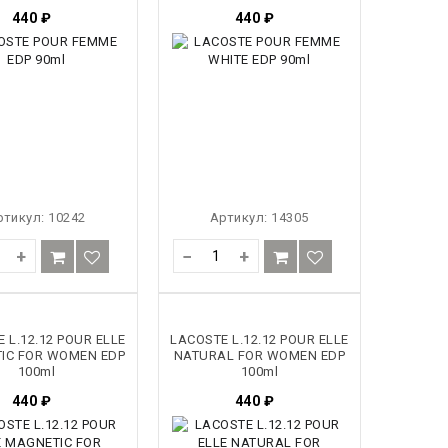
440
₽
440
₽
ртикул:
10242
Артикул:
14305
+
−
+
 L.12.12 POUR ELLE
LACOSTE L.12.12 POUR ELLE
IC FOR WOMEN EDP
NATURAL FOR WOMEN EDP
100ml
100ml
440
₽
440
₽