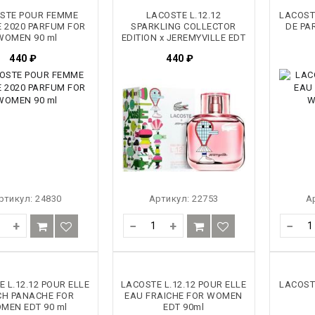
STE POUR FEMME
LACOSTE L.12.12
LACOST
E 2020 PARFUM FOR
SPARKLING COLLECTOR
DE PA
WOMEN 90 ml
EDITION x JEREMYVILLE EDT
WOMEN 90 ml
440
₽
440
₽
ртикул:
24830
Артикул:
22753
А
+
−
+
−
 L.12.12 POUR ELLE
LACOSTE L.12.12 POUR ELLE
LACOST
CH PANACHE FOR
EAU FRAICHE FOR WOMEN
MEN EDT 90 ml
EDT 90ml