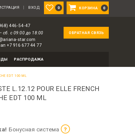
ованным пользователям — 1 бонус за 100 ₽ от соверш
ИСТРАЦИЯ
ВХОД
0
0
КОРЗИНА
968) 446-54-47
— сб. с 09:00 до 18:00
ОБРАТНАЯ СВЯЗЬ
@ariana-star.com
ап +7 916 677 44 77
НДЫ
РАСПРОДАЖА
CHE EDT 100 ML
TE L.12.12 POUR ELLE FRENCH
E EDT 100 ML
оризованных пользователей
ка!
Бонусная система
?