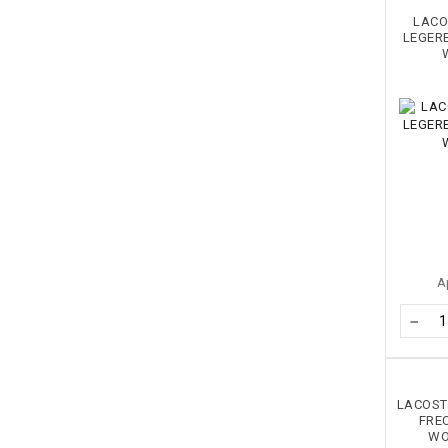
LACO
LEGER
А
−
LACOSTE
FRE
WO