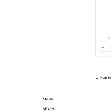
А
−
← DIOR P
ANFAR
AFNAN