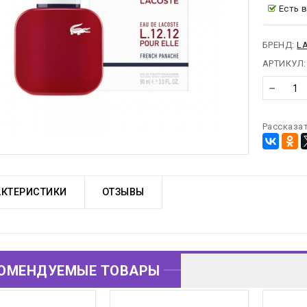
предост
Есть в
от сов
можно
БРЕНД:
L
АРТИКУЛ:
−
Рассказат
АКТЕРИСТИКИ
ОТЗЫВЫ
ОМЕНДУЕМЫЕ ТОВАРЫ
ОВАРЫ