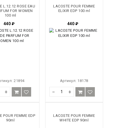
E L.12.12 ROSE EAU
LACOSTE POUR FEMME
RFUM FOR WOMEN
ELIXIR EDP 100 ml
100 ml
440
₽
440
₽
ртикул:
21894
Артикул:
18178
+
−
+
E POUR FEMME EDP
LACOSTE POUR FEMME
90ml
WHITE EDP 90ml