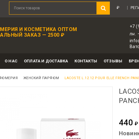
ятный подарок в каждом заказе!
Зарегистрир
₽
РЕГ
+7 (
МЕРИЯ И КОСМЕТИКА ОПТОМ
пн. 
ЛЬНЫЙ ЗАКАЗ — 2500 ₽
info
Ватс
О НАС
ОПЛАТА И ДОСТАВКА
КОНТАКТЫ
ОТЗЫВЫ
БРЕ
ФЮМЕРИЯ
ЖЕНСКИЙ ПАРФЮМ
LACOSTE L.12.12 POUR ELLE FRENCH PAN
LACOS
PANCH
440
₽
Для авт
Новин