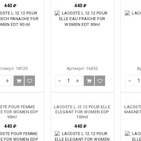
440
₽
440
₽
ртикул:
18129
Артикул:
16455
А
+
−
+
−
STE POUR FEMME
LACOSTE L.12.12 POUR ELLE
LACOSTE
SE FOR WOMEN EDP
ELEGANT FOR WOMEN EDP
MAGNET
90ml
100ml
440
₽
440
₽