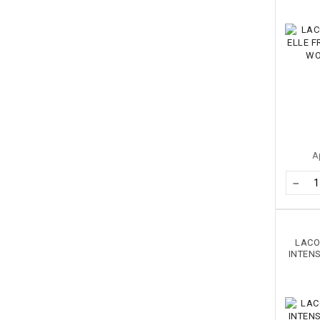
А
−
LACO
INTEN