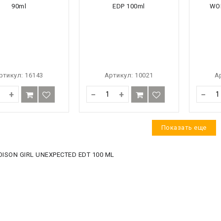
ртикул:
16143
Артикул:
10021
А
+
−
+
−
Показать еще
OISON GIRL UNEXPECTED EDT 100 ML