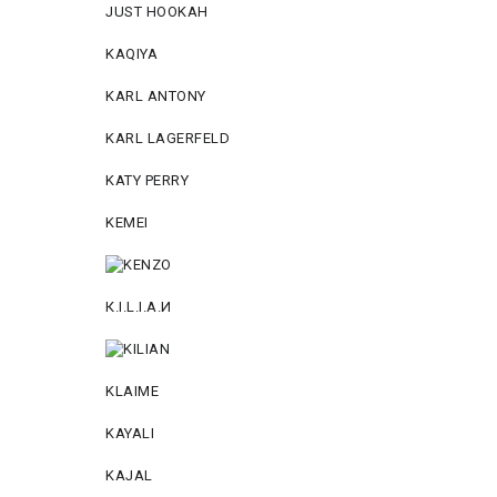
JUST HOOKAH
KAQIYA
KARL ANTONY
KARL LAGERFELD
KATY PERRY
KEMEI
К.I.L.I.А.И
KLAIME
KAYALI
KAJAL