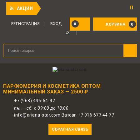
Приятный п
АКЦИИ
Для авторизованных пользователей
предоставляется 1 бонус за 100 руб.
РЕГИСТРАЦИЯ
ВХОД
0
0
КОРЗИНА
от совершенной покупки. Бонусами
₽
можно оплатить до 30% заказа.
ПАРФЮМЕРИЯ И КОСМЕТИКА ОПТОМ
МИНИМАЛЬНЫЙ ЗАКАЗ — 2500 ₽
+7 (968) 446-54-47
пн. — сб. с 09:00 до 18:00
info@ariana-star.com Ватсап +7 916 677 44 77
ОБРАТНАЯ СВЯЗЬ