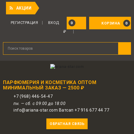
Прият
АКЦИИ
Для авторизованных пользователей
предоставляется 1 бонус за 100 руб.
РЕГИСТРАЦИЯ
ВХОД
0
0
КОРЗИНА
от совершенной покупки. Бонусами
₽
можно оплатить до 30% заказа.
ПАРФЮМЕРИЯ И КОСМЕТИКА ОПТОМ
МИНИМАЛЬНЫЙ ЗАКАЗ — 2500 ₽
+7 (968) 446-54-47
пн. — сб. с 09:00 до 18:00
info@ariana-star.com Ватсап +7 916 677 44 77
ОБРАТНАЯ СВЯЗЬ