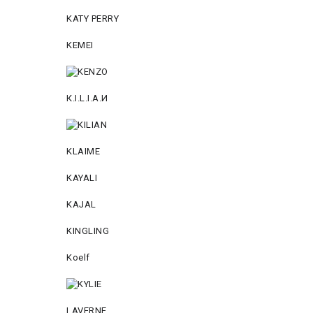
KATY PERRY
KEMEI
К.I.L.I.А.И
KLAIME
KAYALI
KAJAL
KINGLING
Koelf
LAVERNE