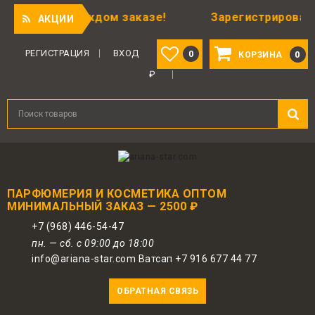
ок в каждом заказе!
Зарегистрированным поль
АКЦИИ
Для авторизованных пользователей
предоставляется 1 бонус за 100 руб.
РЕГИСТРАЦИЯ
ВХОД
0
0
КОРЗИНА
от совершенной покупки. Бонусами
₽
можно оплатить до 30% заказа.
ПАРФЮМЕРИЯ И КОСМЕТИКА ОПТОМ
МИНИМАЛЬНЫЙ ЗАКАЗ — 2500 ₽
+7 (968) 446-54-47
пн. — сб. с 09:00 до 18:00
info@ariana-star.com Ватсап +7 916 677 44 77
ОБРАТНАЯ СВЯЗЬ