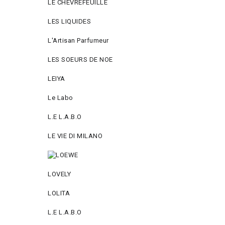
LE CHEVREFEUILLE
LES LIQUIDES
L'Artisan Parfumeur
LES SOEURS DE NOE
LEIYA
Le Labo
L.Е L.А.B.О
LE VIE DI MILANO
LOVELY
LOLITA
L.E L.A.B.O