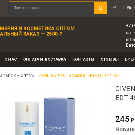
риятный подарок в каждом заказе!
Зарегистр
₽
РЕГ
+7 (
МЕРИЯ И КОСМЕТИКА ОПТОМ
пн. 
ЛЬНЫЙ ЗАКАЗ — 2500 ₽
info
Ватс
О НАС
ОПЛАТА И ДОСТАВКА
КОНТАКТЫ
ОТЗЫВЫ
БРЕ
И-ПАРФЮМ ОПТОМ
GIVENCHY POUR HOMME BLUE LABEL EDT 45ML
GIVE
EDT 4
245
₽
Для авт
Новин