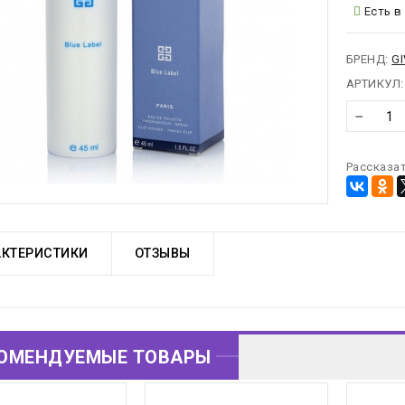
предост
Есть в
от сов
можно
БРЕНД:
G
АРТИКУЛ:
−
Рассказат
АКТЕРИСТИКИ
ОТЗЫВЫ
ОМЕНДУЕМЫЕ ТОВАРЫ
ОВАРЫ