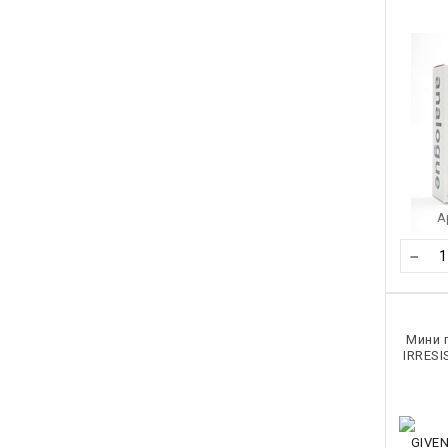
А
−
Мини 
IRRES