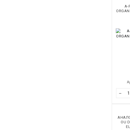
A-
ORGAN
А
−
АНАЛО
OU D
EL