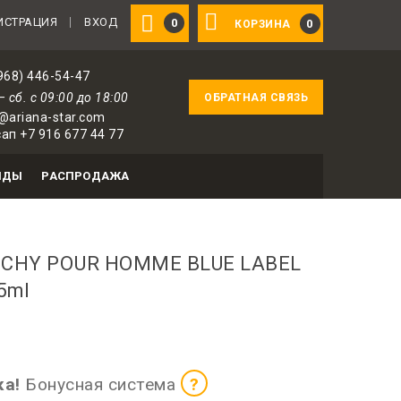
ированным пользователям — 1 бонус за 100 ₽ от сове
ИСТРАЦИЯ
ВХОД
0
0
КОРЗИНА
968) 446-54-47
— сб. с 09:00 до 18:00
ОБРАТНАЯ СВЯЗЬ
@ariana-star.com
ап +7 916 677 44 77
НДЫ
РАСПРОДАЖА
NCHY POUR HOMME BLUE LABEL
5ml
оризованных пользователей
ка!
Бонусная система
?