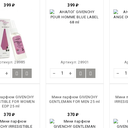
399
₽
399
₽
ртикул:
28985
Артикул:
28901
А
+
−
+
−
парфюм GIVENCHY
Мини парфюм GIVENCHY
Мини 
ISTIBLE FOR WOMEN
GENTLEMAN FOR MEN 25 ml
IRRESI
EDP 25 ml
370
₽
370
₽