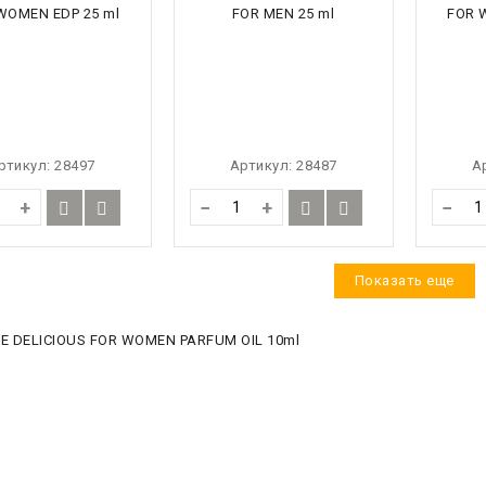
ртикул:
28497
Артикул:
28487
А
+
−
+
−
Показать еще
E DELICIOUS FOR WOMEN PARFUM OIL 10ml