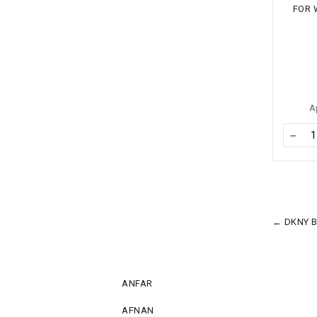
А
−
← DKNY B
ANFAR
AFNAN