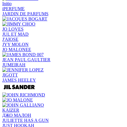
Initio
iPERFUME
JARDIN DE PARFUMS
JO LOVES
JUL ET MAD
J'AIOSE
JYY МОLON
JO MАLОNEE
JEAN PAUL GAULTIER
JUMEIRAH
JIGOTT
JAMES HEELEY
KAIZER
ДЖО МАЛОН
JULIETTE HAS A GUN
JUST HOOKAH