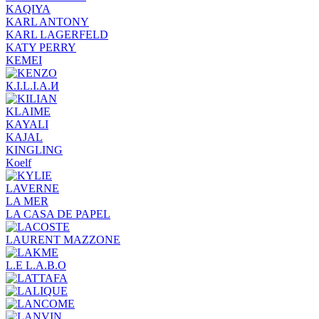
KAQIYA
KARL ANTONY
KARL LAGERFELD
KATY PERRY
KEMEI
К.I.L.I.А.И
KLAIME
KAYALI
KAJAL
KINGLING
Koelf
LAVERNE
LA MER
LA CASA DE PAPEL
LAURENT MAZZONE
L.E L.A.B.O