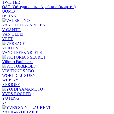
TWITTER
ОАЭ (Объединённые Арабские Эмираты)
UOMO
USHAS
VAN CLEEF & ARPLES
V CANTO
VAN CLEEF
VEET
VERTUS
VANCLEEF&ARPELS
Vilhelm Parfumerie
VIVIENNE SABO
WORLD LUXURY
WHISKY
XERJOFF
YVES ROCHER
YUTENG
YSL
ZADIG&VOLTAIRE