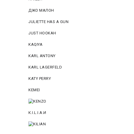
ДЖО МАЛОН
JULIETTE HAS A GUN
JUST HOOKAH
KAQIYA
KARL ANTONY
KARL LAGERFELD
KATY PERRY
KEMEI
К.I.L.I.А.И