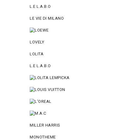
L.Е L.А.B.О
LE VIE DI MILANO
LOVELY
LOLITA
L.E L.A.B.O
MILLER HARRIS
MONOTHEME