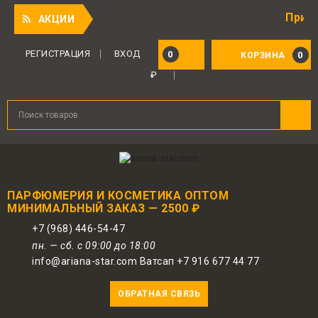
Приятный по
АКЦИИ
Для авторизованных пользователей
предоставляется 1 бонус за 100 руб.
РЕГИСТРАЦИЯ
ВХОД
0
0
КОРЗИНА
от совершенной покупки. Бонусами
₽
можно оплатить до 30% заказа.
ПАРФЮМЕРИЯ И КОСМЕТИКА ОПТОМ
МИНИМАЛЬНЫЙ ЗАКАЗ — 2500 ₽
+7 (968) 446-54-47
пн. — сб. с 09:00 до 18:00
info@ariana-star.com Ватсап +7 916 677 44 77
ОБРАТНАЯ СВЯЗЬ