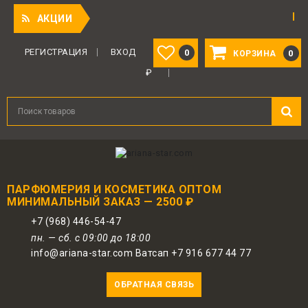
Приятный 
АКЦИИ
Для авторизованных пользователей
предоставляется 1 бонус за 100 руб.
РЕГИСТРАЦИЯ
ВХОД
0
0
КОРЗИНА
от совершенной покупки. Бонусами
₽
можно оплатить до 30% заказа.
ПАРФЮМЕРИЯ И КОСМЕТИКА ОПТОМ
МИНИМАЛЬНЫЙ ЗАКАЗ — 2500 ₽
+7 (968) 446-54-47
пн. — сб. с 09:00 до 18:00
info@ariana-star.com Ватсап +7 916 677 44 77
ОБРАТНАЯ СВЯЗЬ