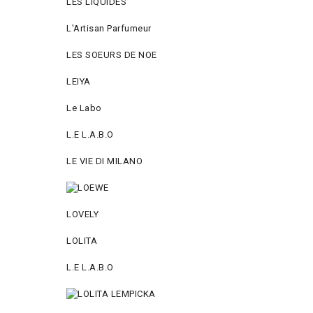
LES LIQUIDES
L'Artisan Parfumeur
LES SOEURS DE NOE
LEIYA
Le Labo
L.Е L.А.B.О
LE VIE DI MILANO
LOVELY
LOLITA
L.E L.A.B.O