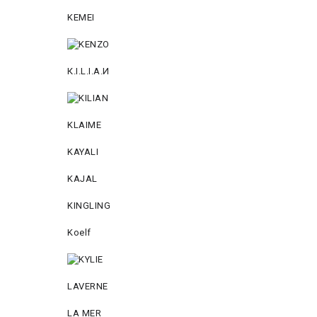
KEMEI
К.I.L.I.А.И
KLAIME
KAYALI
KAJAL
KINGLING
Koelf
LAVERNE
LA MER