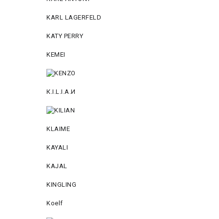
KARL LAGERFELD
KATY PERRY
KEMEI
К.I.L.I.А.И
KLAIME
KAYALI
KAJAL
KINGLING
Koelf