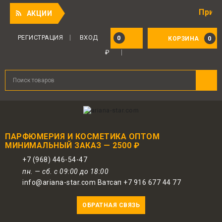
Приятный п
АКЦИИ
Для авторизованных пользователей
предоставляется 1 бонус за 100 руб.
РЕГИСТРАЦИЯ
ВХОД
0
0
КОРЗИНА
от совершенной покупки. Бонусами
₽
можно оплатить до 30% заказа.
ПАРФЮМЕРИЯ И КОСМЕТИКА ОПТОМ
МИНИМАЛЬНЫЙ ЗАКАЗ — 2500 ₽
+7 (968) 446-54-47
пн. — сб. с 09:00 до 18:00
info@ariana-star.com Ватсап +7 916 677 44 77
ОБРАТНАЯ СВЯЗЬ