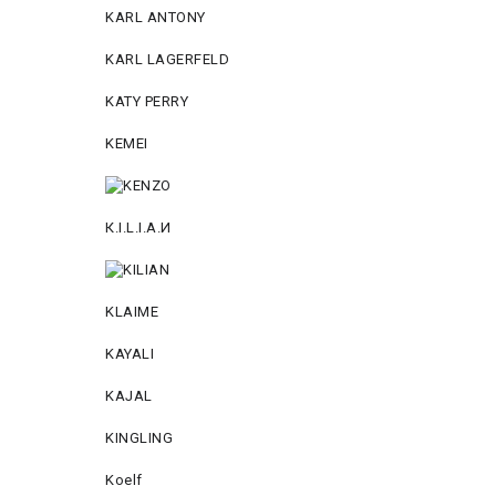
KARL ANTONY
KARL LAGERFELD
KATY PERRY
KEMEI
К.I.L.I.А.И
KLAIME
KAYALI
KAJAL
KINGLING
Koelf