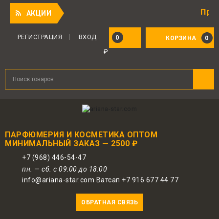
Приятный 
АКЦИИ
Для авторизованных пользователей
предоставляется 1 бонус за 100 руб.
РЕГИСТРАЦИЯ
ВХОД
0
0
КОРЗИНА
от совершенной покупки. Бонусами
₽
можно оплатить до 30% заказа.
ПАРФЮМЕРИЯ И КОСМЕТИКА ОПТОМ
МИНИМАЛЬНЫЙ ЗАКАЗ — 2500 ₽
+7 (968) 446-54-47
пн. — сб. с 09:00 до 18:00
info@ariana-star.com Ватсап +7 916 677 44 77
ОБРАТНАЯ СВЯЗЬ