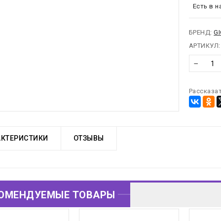
предост
Есть в н
от сов
можно
БРЕНД:
G
АРТИКУЛ:
−
Рассказат
АКТЕРИСТИКИ
ОТЗЫВЫ
ОМЕНДУЕМЫЕ ТОВАРЫ
ОВАРЫ