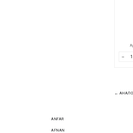
А
−
← АНАЛОГ
ANFAR
AFNAN