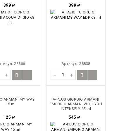
399
₽
399
₽
ртикул:
28866
Артикул:
28838
+
−
+
IO ARMANI MY WAY
A-PLUS GIORGIO ARMANI
15 ml
EMPORIO ARMANI WITH YOU
INTENSELY 45 ml
125
₽
545
₽