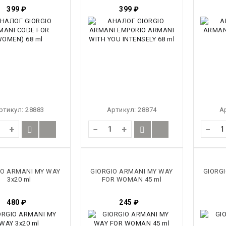
399
₽
399
₽
ртикул:
28883
Артикул:
28874
А
+
−
+
−
IO ARMANI MY WAY
GIORGIO ARMANI MY WAY
GIORG
3x20 ml
FOR WOMAN 45 ml
480
₽
245
₽