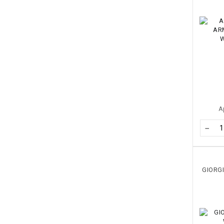
А
−
GIORG