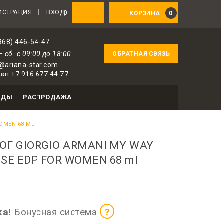
ованным пользователям — 1 бонус за 100 ₽ от соверш
ИСТРАЦИЯ
ВХОД
0
0
КОРЗИНА
968) 446-54-47
— сб. с 09:00 до 18:00
ОБРАТНАЯ СВЯЗЬ
@ariana-star.com
ап +7 916 677 44 77
НДЫ
РАСПРОДАЖА
OMEN 68 ML
ОГ GIORGIO ARMANI MY WAY
SE EDP FOR WOMEN 68 ml
оризованных пользователей
ка!
Бонусная система
?