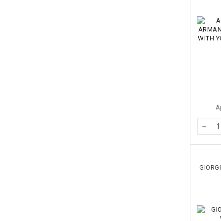
А
−
GIORG