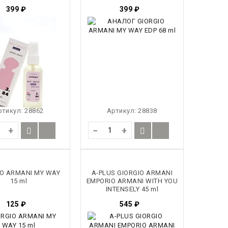
399
₽
399
₽
ртикул:
28862
Артикул:
28838
+
−
+
IO ARMANI MY WAY
A-PLUS GIORGIO ARMANI
15 ml
EMPORIO ARMANI WITH YOU
INTENSELY 45 ml
125
₽
545
₽