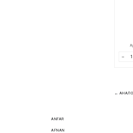
А
−
← АНАЛОГ
ANFAR
AFNAN