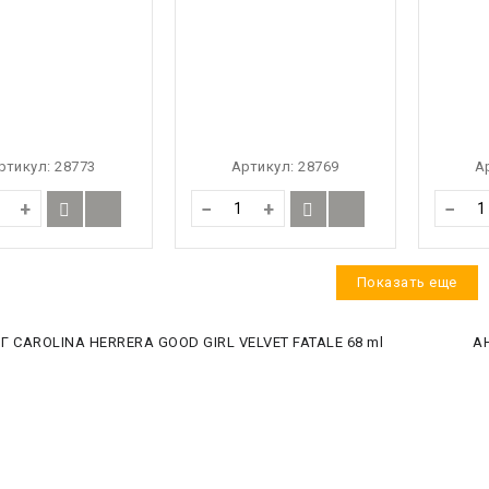
ртикул:
28773
Артикул:
28769
А
+
−
+
−
Показать еще
 CAROLINA HERRERA GOOD GIRL VELVET FATALE 68 ml
А