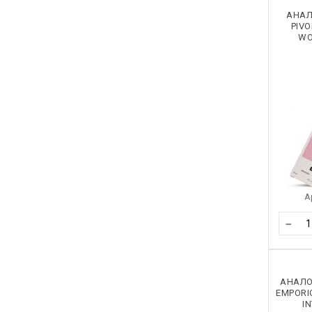
АНАЛ
PIV
WO
А
−
АНАЛО
EMPORI
I