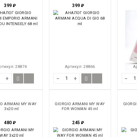
399
₽
399
₽
ртикул:
28874
Артикул:
28866
А
+
−
+
−
IO ARMANI MY WAY
GIORGIO ARMANI MY WAY
GIORG
3x20 ml
FOR WOMAN 45 ml
480
₽
245
₽