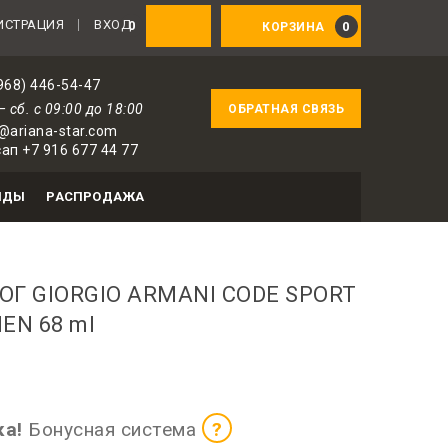
ированным пользователям — 1 бонус за 100 ₽ от сове
ИСТРАЦИЯ
ВХОД
0
0
КОРЗИНА
968) 446-54-47
— сб. с 09:00 до 18:00
ОБРАТНАЯ СВЯЗЬ
@ariana-star.com
ап +7 916 677 44 77
НДЫ
РАСПРОДАЖА
ОГ GIORGIO ARMANI CODE SPORT
EN 68 ml
оризованных пользователей
ка!
Бонусная система
?