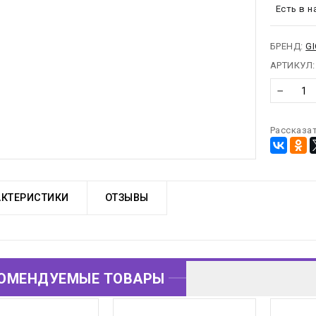
предост
Есть в н
от сов
можно
БРЕНД:
G
АРТИКУЛ:
−
Рассказат
АКТЕРИСТИКИ
ОТЗЫВЫ
ОМЕНДУЕМЫЕ ТОВАРЫ
ОВАРЫ