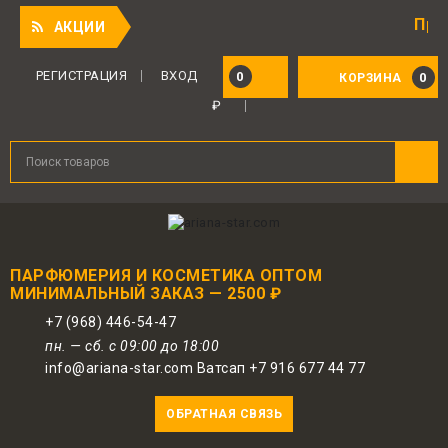
Приятный п
АКЦИИ
Для авторизованных пользователей
предоставляется 1 бонус за 100 руб.
РЕГИСТРАЦИЯ
ВХОД
0
0
КОРЗИНА
от совершенной покупки. Бонусами
₽
можно оплатить до 30% заказа.
ПАРФЮМЕРИЯ И КОСМЕТИКА ОПТОМ
МИНИМАЛЬНЫЙ ЗАКАЗ — 2500 ₽
+7 (968) 446-54-47
пн. — сб. с 09:00 до 18:00
info@ariana-star.com Ватсап +7 916 677 44 77
ОБРАТНАЯ СВЯЗЬ