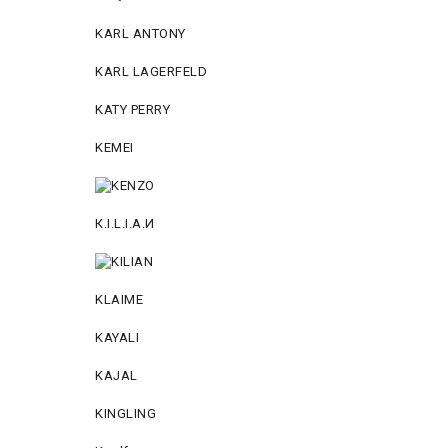
KARL ANTONY
KARL LAGERFELD
KATY PERRY
KEMEI
К.I.L.I.А.И
KLAIME
KAYALI
KAJAL
KINGLING