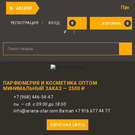
Приятный под
АКЦИИ
Для авторизованных пользователей
предоставляется 1 бонус за 100 руб.
РЕГИСТРАЦИЯ
ВХОД
0
0
КОРЗИНА
от совершенной покупки. Бонусами
₽
можно оплатить до 30% заказа.
ПАРФЮМЕРИЯ И КОСМЕТИКА ОПТОМ
МИНИМАЛЬНЫЙ ЗАКАЗ — 2500 ₽
+7 (968) 446-54-47
пн. — сб. с 09:00 до 18:00
info@ariana-star.com Ватсап +7 916 677 44 77
ОБРАТНАЯ СВЯЗЬ