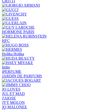
GRITTI
HORMONE PARIS
HFC
Holika Holika
Initio
iPERFUME
JARDIN DE PARFUMS
JO LOVES
JUL ET MAD
J'AIOSE
JYY МОLON
JO MАLОNEE