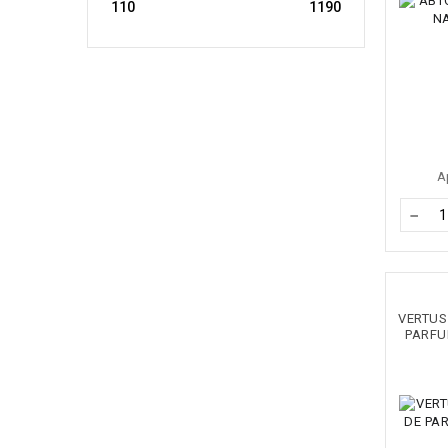
А
−
VERTUS
PARFU