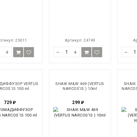
ртикул:
25011
Артикул:
24749
А
+
−
+
−
ДИФФУЗОР VERTUS
SHAIK M&W 469 (VERTUS
SHAIK
RCOS`IS 100 ml
NARCOS'IS ) 10ml
NARCOS
729
₽
299
₽