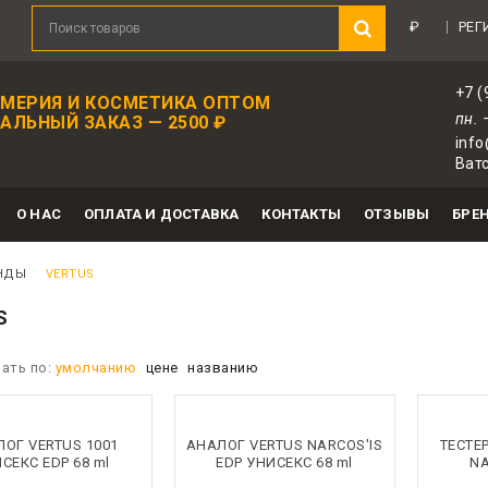
риятный подарок в каждом заказе!
Зарегистр
₽
РЕГ
+7 (
МЕРИЯ И КОСМЕТИКА ОПТОМ
пн. 
ЛЬНЫЙ ЗАКАЗ — 2500 ₽
info
Ватс
О НАС
ОПЛАТА И ДОСТАВКА
КОНТАКТЫ
ОТЗЫВЫ
БРЕ
НДЫ
VERTUS
S
ать по:
умолчанию
цене
названию
ОГ VERTUS 1001
АНАЛОГ VERTUS NARCOS'IS
ТЕСТЕ
СЕКС EDP 68 ml
EDP УНИСЕКС 68 ml
NA