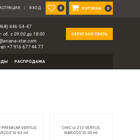
ированным пользователям — 1 бонус за 100 ₽ от сове
ИСТРАЦИЯ
ВХОД
0
0
КОРЗИНА
968) 446-54-47
— сб. с 09:00 до 18:00
ОБРАТНАЯ СВЯЗЬ
@ariana-star.com
ап +7 916 677 44 77
НДЫ
РАСПРОДАЖА
Р PREMIUM VERTUS
CHIC U-217 VERTUS
RCOS'IS 63 ml
NARCOS’IS 50 ml