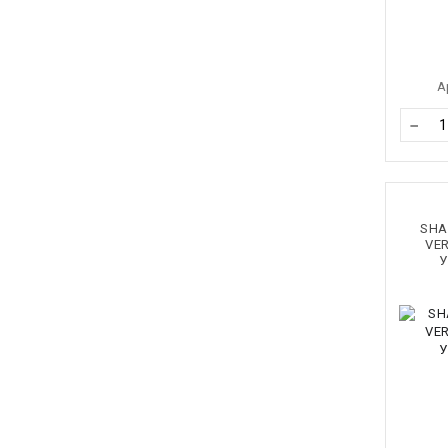
А
−
SHA
VER
У