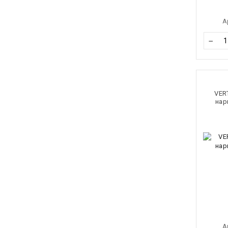
А
−
VER
нар
А