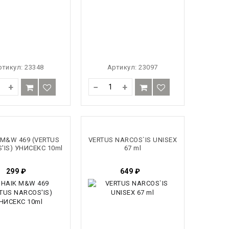
ртикул:
23348
Артикул:
23097
+
−
+
 M&W 469 (VERTUS
VERTUS NARCOS`IS UNISEX
'IS) УНИСЕКС 10ml
67 ml
299
₽
649
₽