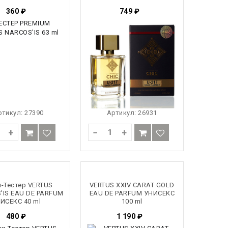
360
₽
749
₽
ртикул:
27390
Артикул:
26931
+
−
+
-Тестер VERTUS
VERTUS XXIV CARAT GOLD
'IS EAU DE PARFUM
EAU DE PARFUM УНИСЕКС
ИСЕКС 40 ml
100 ml
480
₽
1 190
₽