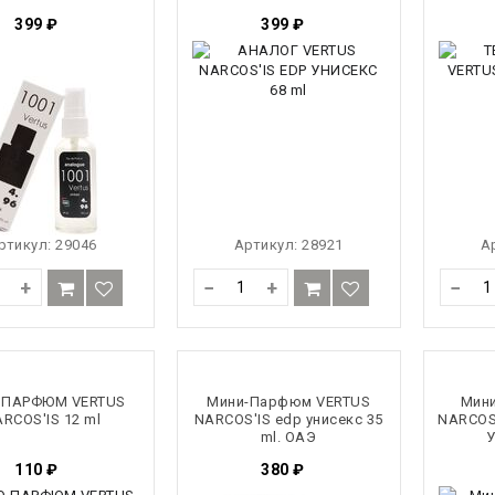
399
₽
399
₽
ртикул:
29046
Артикул:
28921
А
+
−
+
−
 ПАРФЮМ VERTUS
Мини-Парфюм VERTUS
Мини
RCOS'IS 12 ml
NARCOS'IS edp унисекс 35
NARCOS
ml. ОАЭ
У
110
₽
380
₽