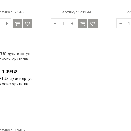
ртикул:
21466
Артикул:
21299
А
+
−
+
−
TUS духи вертус
косис оригинал
1 099
₽
ртикул:
19437