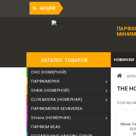
= 1 рубль!
АКЦИИ
ПАРФЮ
МИНИМА
НОВИНКИ
КАТАЛОГ ТОВАРОВ
CHIC (НОМЕРНОЙ)
БРЕ
ПАРФЮМЕРИЯ
THE H
SHAIK (НОМЕРНОЙ)
CLIVE&KEIRA (НОМЕРНАЯ)
Сортиров
ПАРФЮМЕРИЯ SEVAVEREK
Silvana (НОМЕРНАЯ)
Мини-Т
ПАРФЮМ BEAS
OU
У
ПОДАРОЧНЫЕ НАБОРЫ ДУХОВ