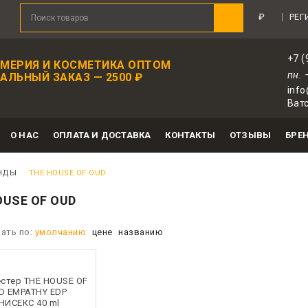
₽
РЕГ
+7 (
МЕРИЯ И КОСМЕТИКА ОПТОМ
пн. 
ЛЬНЫЙ ЗАКАЗ — 2500 ₽
info
Ватс
О НАС
ОПЛАТА И ДОСТАВКА
КОНТАКТЫ
ОТЗЫВЫ
БРЕ
НДЫ
THE HOUSE OF OUD
OUSE OF OUD
ать по:
умолчанию
цене
названию
естер THE HOUSE OF
D EMPATHY EDP
НИСЕКС 40 ml