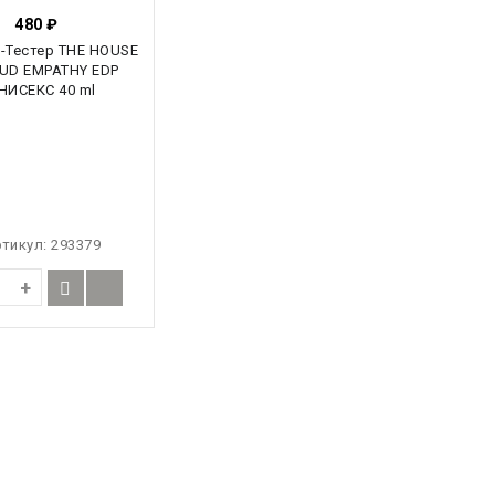
480
₽
ртикул:
293379
+