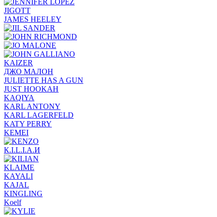
JIGOTT
JAMES HEELEY
KAIZER
ДЖО МАЛОН
JULIETTE HAS A GUN
JUST HOOKAH
KAQIYA
KARL ANTONY
KARL LAGERFELD
KATY PERRY
KEMEI
К.I.L.I.А.И
KLAIME
KAYALI
KAJAL
KINGLING
Koelf