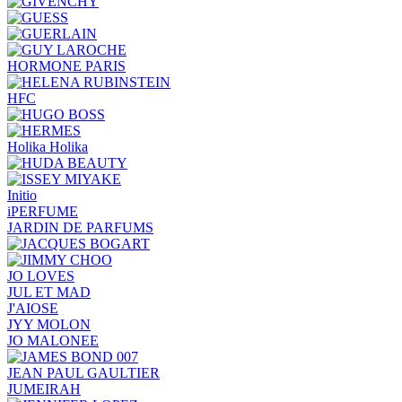
HORMONE PARIS
HFC
Holika Holika
Initio
iPERFUME
JARDIN DE PARFUMS
JO LOVES
JUL ET MAD
J'AIOSE
JYY МОLON
JO MАLОNEE
JEAN PAUL GAULTIER
JUMEIRAH