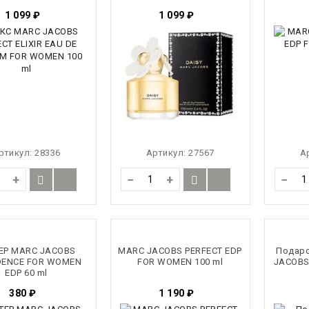
1 099
₽
1 099
₽
ртикул:
28336
Артикул:
27567
А
+
−
+
−
ЕР MARC JACOBS
MARC JACOBS PERFECT EDP
Подар
DENCE FOR WOMEN
FOR WOMEN 100 ml
JACOBS
EDP 60 ml
380
₽
1 190
₽