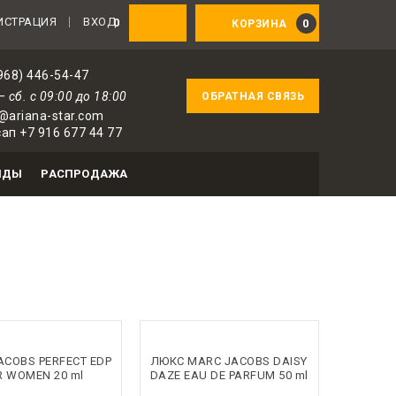
ованным пользователям — 1 бонус за 100 ₽ от соверш
ИСТРАЦИЯ
ВХОД
0
0
КОРЗИНА
968) 446-54-47
— сб. с 09:00 до 18:00
ОБРАТНАЯ СВЯЗЬ
@ariana-star.com
ап +7 916 677 44 77
НДЫ
РАСПРОДАЖА
ACOBS PERFECT EDP
ЛЮКС MARC JACOBS DAISY
R WOMEN 20 ml
DAZE EAU DE PARFUM 50 ml