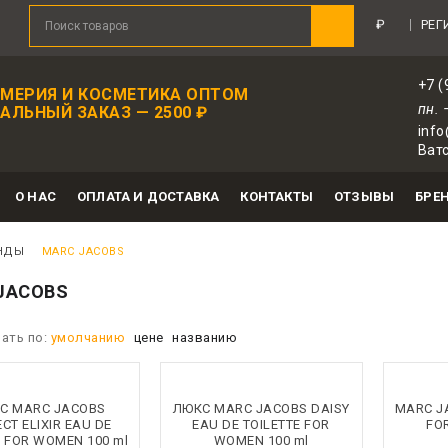
иятный подарок в каждом заказе!
Зарегистрир
₽
РЕГ
+7 (
МЕРИЯ И КОСМЕТИКА ОПТОМ
пн. 
ЛЬНЫЙ ЗАКАЗ — 2500 ₽
info
Ватс
О НАС
ОПЛАТА И ДОСТАВКА
КОНТАКТЫ
ОТЗЫВЫ
БРЕ
НДЫ
MARC JACOBS
JACOBS
ать по:
умолчанию
цене
названию
С MARC JACOBS
ЛЮКС MARC JACOBS DAISY
MARC J
CT ELIXIR EAU DE
EAU DE TOILETTE FOR
FO
 FOR WOMEN 100 ml
WOMEN 100 ml