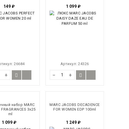
149
₽
1 099
₽
ртикул:
26684
Артикул:
24326
+
−
+
очный набор MARC
MARC JACOBS DECADENCE
 FRAGRANCES 3x25
FOR WOMEN EDP 100ml
ml
1 099
₽
1 249
₽