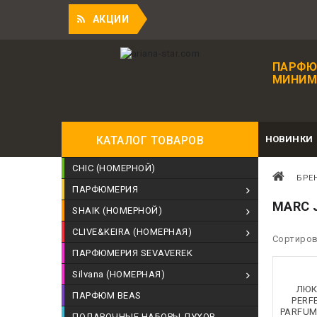
Пр
АКЦИИ
ПАРФЮ
МИНИМА
НОВИНКИ
КАТАЛОГ ТОВАРОВ
CHIC (НОМЕРНОЙ)
БРЕ
ПАРФЮМЕРИЯ
MARC 
SHAIK (НОМЕРНОЙ)
CLIVE&KEIRA (НОМЕРНАЯ)
Сортиров
ПАРФЮМЕРИЯ SEVAVEREK
Silvana (НОМЕРНАЯ)
ЛЮК
ПАРФЮМ BEAS
PERFE
PARFUM
ПОДАРОЧНЫЕ НАБОРЫ ДУХОВ